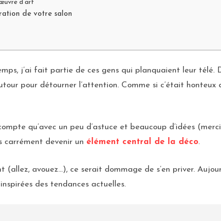
œuvre d’art
ration de votre salon
mps, j’ai fait partie de ces gens qui planquaient leur télé.
our pour détourner l’attention. Comme si c’était honteux d’a
 compte qu’avec un peu d’astuce et beaucoup d’idées (merci
is carrément devenir un
élément central de la déco
.
 (allez, avouez…), ce serait dommage de s’en priver. Aujour
 inspirées des tendances actuelles.