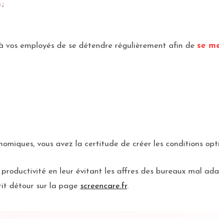
s
;
t à vos employés de se détendre régulièrement afin de
se me
onomiques, vous avez la certitude de créer les conditions op
r productivité en leur évitant les affres des bureaux mal ad
petit détour sur la page
screencare.fr
.