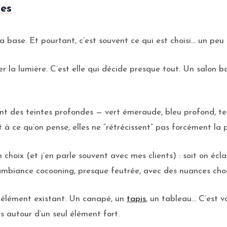
tes
a base. Et pourtant, c’est souvent ce qui est choisi… un peu
er la lumière. C’est elle qui décide presque tout. Un salon b
t des teintes profondes — vert émeraude, bleu profond, t
ce qu’on pense, elles ne “rétrécissent” pas forcément la piè
un choix (et j’en parle souvent avec mes clients) : soit on é
 ambiance cocooning, presque feutrée, avec des nuances choc
un élément existant. Un canapé, un
tapis
, un tableau… C’est v
s autour d’un seul élément fort.