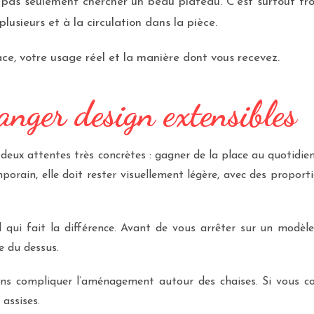
t pas seulement chercher un beau plateau. C’est surtout tr
usieurs et à la circulation dans la pièce.
e, votre usage réel et la manière dont vous recevez.
anger design extensibles
deux attentes très concrètes : gagner de la place au quotidien
porain, elle doit rester visuellement légère, avec des propor
l qui fait la différence. Avant de vous arrêter sur un modèl
re du dessus.
 sans compliquer l’aménagement autour des chaises. Si vous c
 assises.