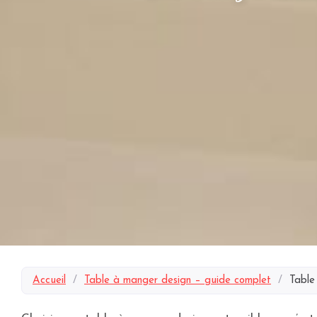
Accueil
/
Table à manger design – guide complet
/
Table