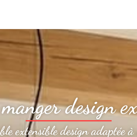
 manger design ex
ble extensible design adaptée à 