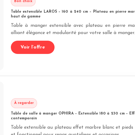
Bon choix
Table extensible LAROS – 160 à 240 cm – Plateau en pierre mar
haut de gamme
Table à manger extensible avec plateau en pierre mar
alliant élégance et modularité pour votre salle à manger
Voir l’offre
À regarder
Table de salle à manger OPHIRA – Extensible 180 à 230 cm – Effe
contemporain
Table extensible au plateau effet marbre blanc et pieds
et fonctionnel pour repas quotidiens et occasions.