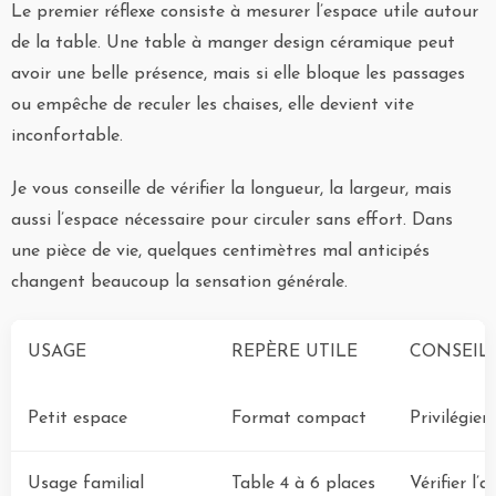
Le premier réflexe consiste à mesurer l’espace utile autour
de la table. Une table à manger design céramique peut
avoir une belle présence, mais si elle bloque les passages
ou empêche de reculer les chaises, elle devient vite
inconfortable.
Je vous conseille de vérifier la longueur, la largeur, mais
aussi l’espace nécessaire pour circuler sans effort. Dans
une pièce de vie, quelques centimètres mal anticipés
changent beaucoup la sensation générale.
USAGE
REPÈRE UTILE
CONSEIL
Petit espace
Format compact
Privilégier
Usage familial
Table 4 à 6 places
Vérifier l’