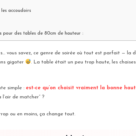
 les accoudoirs
s pour des tables de 80cm de hauteur :
… vous savez, ce genre de soirée où tout est parfait — la dé
ans gigoter
. La table était un peu trop haute, les chais
ute simple :
est-ce qu’on choisit vraiment la bonne hau
 l’air de matcher” ?
trop ou en moins, ça change tout.