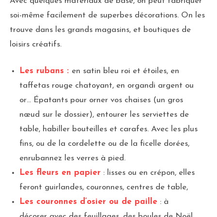
Avec quelques matériaux de base, on peut fabriquer
soi-même facilement de superbes décorations. On les
trouve dans les grands magasins, et boutiques de
loisirs créatifs.
Les rubans :
en satin bleu roi et étoiles, en
taffetas rouge chatoyant, en organdi argent ou
or… Épatants pour orner vos chaises (un gros
nœud sur le dossier), entourer les serviettes de
table, habiller bouteilles et carafes. Avec les plus
fins, ou de la cordelette ou de la ficelle dorées,
enrubannez les verres à pied.
Les fleurs en papier
: lisses ou en crépon, elles
feront guirlandes, couronnes, centres de table,
Les couronnes d’osier ou de paille
: à
décorer avec des feuillages, des boules de Noël,