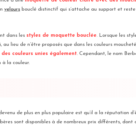
rence à une
moquette de couleur claire avec des mouch
un
velours
bouclé distinctif qui s’attache au support et reste 
ent dans les
styles de moquette bouclée
. Lorsque les sty
si, au lieu de n’être proposés que dans les couleurs moucheté
 des couleurs unies également
. Cependant, le nom Berber
 à la couleur.
devenu de plus en plus populaire est qu’il a la réputation d
bères sont disponibles à de nombreux prix différents, dont