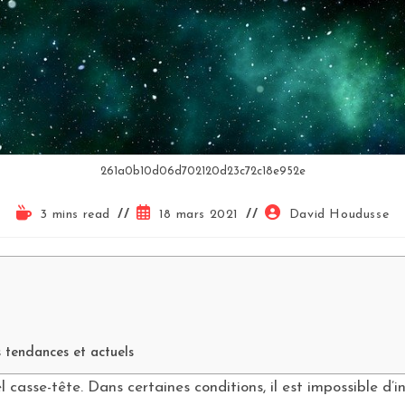
261a0b10d06d702120d23c72c18e952e
3 mins read
18 mars 2021
David Houdusse
 tendances et actuels
l casse-tête. Dans certaines conditions, il est impossible d’