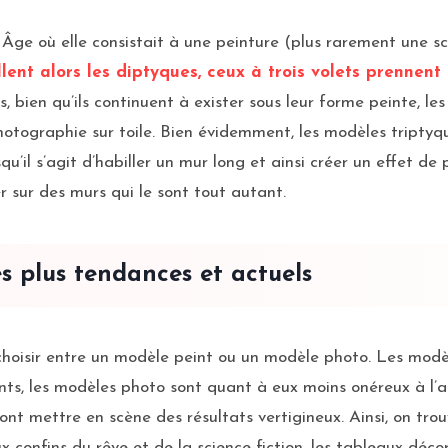
e où elle consistait à une peinture (plus rarement une scu
ent alors les diptyques, ceux à trois volets prennent
rs, bien qu’ils continuent à exister sous leur forme peinte,
 photographie sur toile. Bien évidemment, les modèles triptyq
squ’il s’agit d’habiller un mur long et ainsi créer un effet d
er sur des murs qui le sont tout autant.
 plus tendances et actuels
e choisir entre un modèle peint ou un modèle photo. Les modè
nts, les modèles photo sont quant à eux moins onéreux à l’ac
ont mettre en scène des résultats vertigineux. Ainsi, on tro
 confins du rêve et de la science-fiction, les tableaux décor