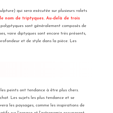
lpture) qui sera exécutée sur plusieurs volets
 le nom de triptyques. Au-delà de trois
 les polyptyques sont généralement composés de
ues, voire diptyques sont encore très présents,
e profondeur et de style dans la pièce. Les
les peints ont tendance à être plus chers.
hat. Les sujets les plus tendance et se
uvera les paysages, comme les inspirations de
atifs sur l’espace et l’astronomie occuperont